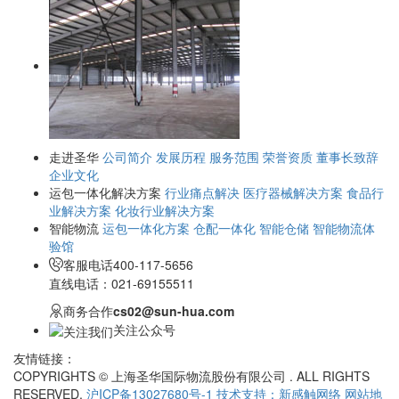
走进圣华
公司简介
发展历程
服务范围
荣誉资质
董事长致辞
企业文化
运包一体化解决方案
行业痛点解决
医疗器械解决方案
食品行
业解决方案
化妆行业解决方案
智能物流
运包一体化方案
仓配一体化
智能仓储
智能物流体
验馆
客服电话
400-117-5656
直线电话：021-69155511
商务合作
cs02@sun-hua.com
关注公众号
友情链接：
COPYRIGHTS © 上海圣华国际物流股份有限公司 . ALL RIGHTS
RESERVED.
沪ICP备13027680号-1
技术支持：新感触网络
网站地