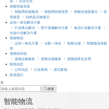
辞
企业文化

智能包装容器
智能周转箱概况
智能周转箱优势
智能传感器展示
应




用场景
结构及实物展示

运包一体化解决方案
行业痛点解决
医疗器械解决方案
食品行业解决方案




化妆行业解决方案
智能物流
运包一体化方案
仓配一体化
智能仓储
智能物流体验




馆
宠物供应链
宠物运输服务
宠物仓储服务
宠物场景化应用



新闻动态
公司动态
行业新闻
成功案例



联系我们

搜索

智能物流