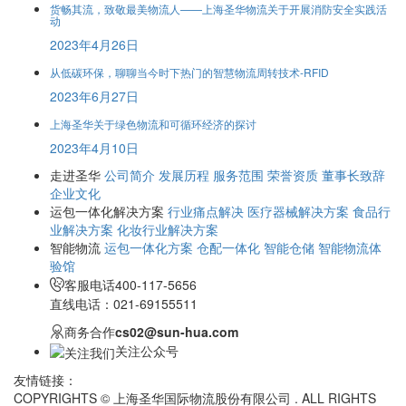
货畅其流，致敬最美物流人——上海圣华物流关于开展消防安全实践活
动
2023年4月26日
从低碳环保，聊聊当今时下热门的智慧物流周转技术-RFID
2023年6月27日
上海圣华关于绿色物流和可循环经济的探讨
2023年4月10日
走进圣华
公司简介
发展历程
服务范围
荣誉资质
董事长致辞
企业文化
运包一体化解决方案
行业痛点解决
医疗器械解决方案
食品行
业解决方案
化妆行业解决方案
智能物流
运包一体化方案
仓配一体化
智能仓储
智能物流体
验馆
客服电话
400-117-5656
直线电话：021-69155511
商务合作
cs02@sun-hua.com
关注公众号
友情链接：
COPYRIGHTS © 上海圣华国际物流股份有限公司 . ALL RIGHTS