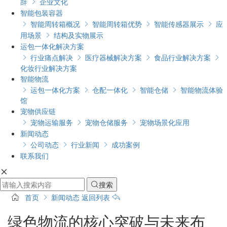
辞
企业文化

智能包装容器
智能周转箱概况
智能周转箱优势
智能传感器展示
应




用场景
结构及实物展示

运包一体化解决方案
行业痛点解决
医疗器械解决方案
食品行业解决方案




化妆行业解决方案
智能物流
运包一体化方案
仓配一体化
智能仓储
智能物流体验




馆
宠物供应链
宠物运输服务
宠物仓储服务
宠物场景化应用



新闻动态
公司动态
行业新闻
成功案例



联系我们

搜索

首页
新闻动态
返回列表
绿色物流的核心突破与未来布