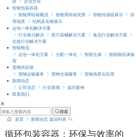
辞
企业文化

智能包装容器
智能周转箱概况
智能周转箱优势
智能传感器展示
应




用场景
结构及实物展示

运包一体化解决方案
行业痛点解决
医疗器械解决方案
食品行业解决方案




化妆行业解决方案
智能物流
运包一体化方案
仓配一体化
智能仓储
智能物流体验




馆
宠物供应链
宠物运输服务
宠物仓储服务
宠物场景化应用



新闻动态
公司动态
行业新闻
成功案例



联系我们

搜索

首页
新闻动态
返回列表
循环包装容器：环保与效率的